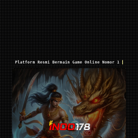
Platform Resmi Bermain Game Online Nomor 1 Saat I